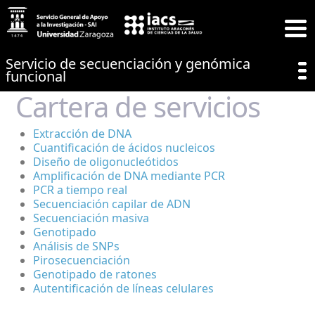
Servicio de secuenciación y genómica
funcional
Cartera de servicios
Extracción de DNA
Cuantificación de ácidos nucleicos
Diseño de oligonucleótidos
Amplificación de DNA mediante PCR
PCR a tiempo real
Secuenciación capilar de ADN
Secuenciación masiva
Genotipado
Análisis de SNPs
Pirosecuenciación
Genotipado de ratones
Autentificación de líneas celulares