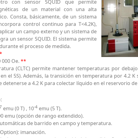
tro con sensor SQUID que permite
agnéticas de un material con una alta
ico. Consta, básicamente, de un sistema
ncorpora control continuo para T<4.2K),
plicar un campo externo y un sistema de
gra un sensor SQUID. El sistema permite
 durante el proceso de medida.
*
0 000 Oe.
**
eratura (CLTC) permite mantener temperaturas por debajo
en el 5S). Además, la transición en temperatura por 4.2 K s
 detenerse a 4.2 K para colectar líquido en el reservorio de
:
-7
-4
emu (0 T) , 10
emu (5 T).
300 emu (opción de rango extendido).
automáticas de barrido en campo y temperatura.
Option): imanación.