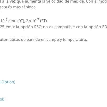
ad a la vez que aumenta la velocidad de medida. Con el mo
asta 8x más rápidos.
.
-9
-7
 10
emu (0T), 2 x 10
(5T).
1.25 emu; la opción RSO no es compatible con la opción E
automáticas de barrido en campo y temperatura.
 Option)
ol)