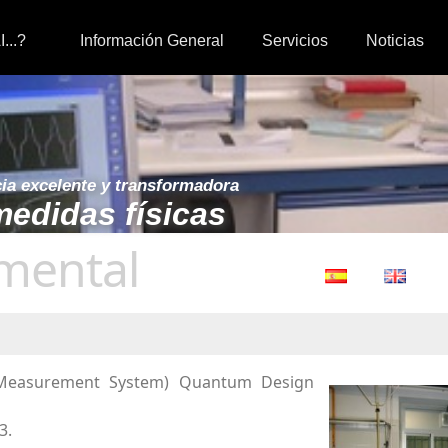
I...?
Información General
Servicios
Noticias
cia excelente y transformadora
medidas físicas
umental
 Measurement System) Quantum Design
3.