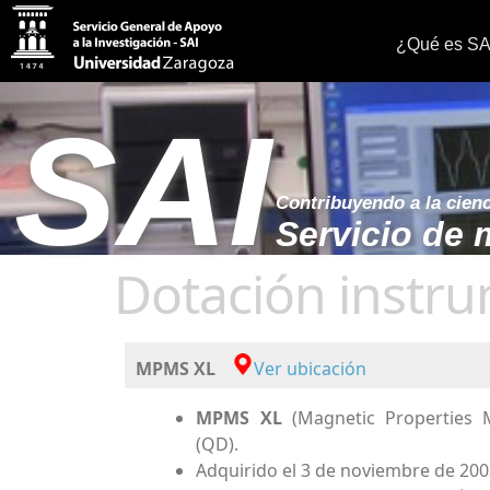
¿Qué es SA
SAI
Contribuyendo a la cien
Servicio de 
Dotación instr
MPMS XL
Ver ubicación
MPMS XL
(Magnetic Properties
(QD).
Adquirido el 3 de noviembre de 200