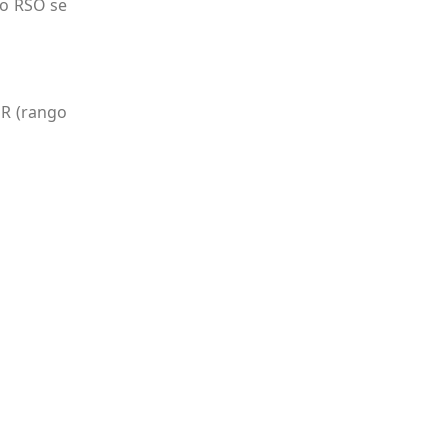
do RSO se
DR (rango