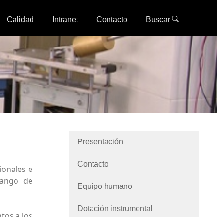
Calidad
Intranet
Contacto
Buscar
Presentación
Contacto
ionales e
 rango de
Equipo humano
Dotación instrumental
tos a los