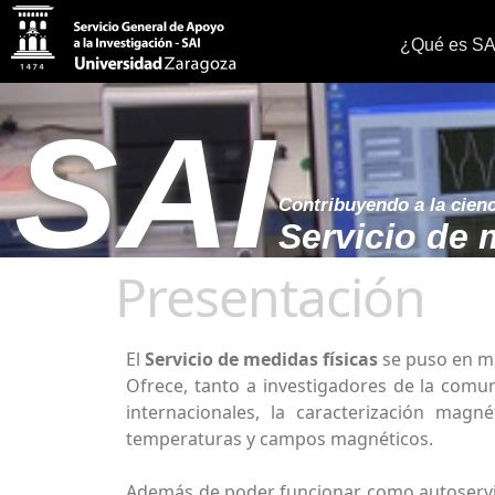
¿Qué es SA
SAI
Contribuyendo a la cien
Servicio de 
Presentación
El
Servicio de medidas físicas
se puso en ma
Ofrece, tanto a investigadores de la comu
internacionales, la caracterización magn
temperaturas y campos magnéticos.
Además de poder funcionar como autoservici