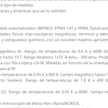
te tipo de medidas.
rios y empresas que así lo soliciten.
edida automatizados (MPMS3, PPMS 14T y PPMS DynaCool)
des físicas macroscópicas: magnéticas, térmicas y eléct
s y compuestos químicos, con un volumen máximo aproxi
magnética AC. Rango de temperaturas de 0.4 K a 400K (
 hasta 14 T. Rango dinámico 1x10 -8 emu – 300 emu. Posib
a con fibra óptica UV-IR. Medidas en función de la orientac
sversal RF
e temperaturas de 0.05 K a 400 K. Campo magnético hasta 1
ecto Seebeck. Rango de temperaturas de 1.8 K a 400 
 y DC. Rango de temperaturas de 0.05 K a 400K. Campo 
n microscopio de efecto Kerr (NanoMOKE3).