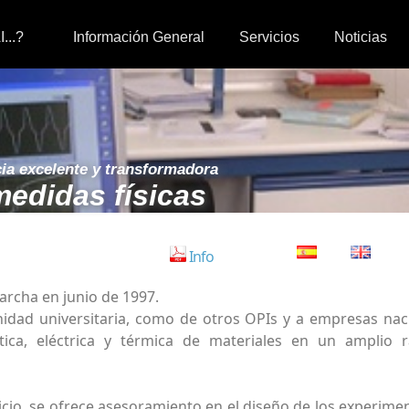
I...?
Información General
Servicios
Noticias
cia excelente y transformadora
medidas físicas
Info
rcha en junio de 1997.
nidad universitaria, como de otros OPIs y a empresas nac
ética, eléctrica y térmica de materiales en un amplio
o, se ofrece asesoramiento en el diseño de los experimen