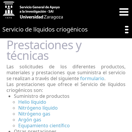
Servicio de líquidos criogénicos
Prestaciones y
técnicas
Las solicitudes de los diferentes productos,
materiales y prestaciones que suministra el servicio
se realizan a través del siguiente
formulario
.
Las prestaciones que ofrece el Servicio de líquidos
criogénicos son:
Suministro de productos
Helio líquido
Nitrógeno líquido
Nitrógeno gas
Argón gas
Equpamiento científico
Otras prestaciones