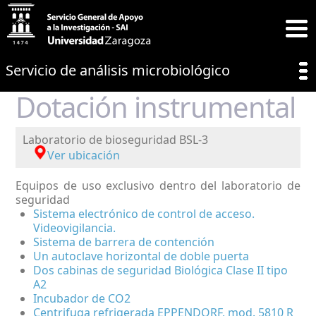
Servicio de análisis microbiológico
Dotación instrumental
Laboratorio de bioseguridad BSL-3
Ver ubicación
Equipos de uso exclusivo dentro del laboratorio de
seguridad
Sistema electrónico de control de acceso.
Videovigilancia.
Sistema de barrera de contención
Un autoclave horizontal de doble puerta
Dos cabinas de seguridad Biológica Clase II tipo
A2
Incubador de CO2
Centrifuga refrigerada EPPENDORF, mod. 5810 R