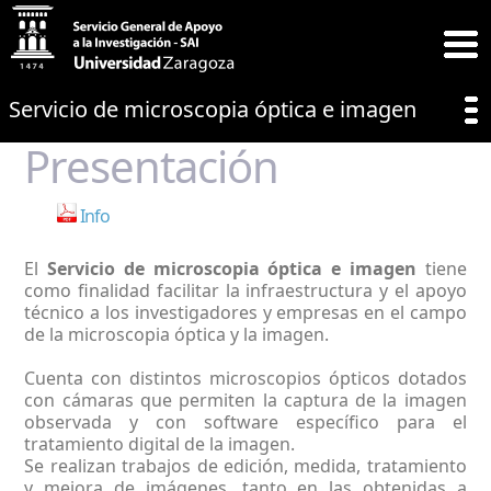
Servicio de microscopia óptica e imagen
Presentación
Info
El
Servicio de microscopia óptica e imagen
tiene
como finalidad facilitar la infraestructura y el apoyo
técnico a los investigadores y empresas en el campo
de la microscopia óptica y la imagen.
Cuenta con distintos microscopios ópticos dotados
con cámaras que permiten la captura de la imagen
observada y con software específico para el
tratamiento digital de la imagen.
Se realizan trabajos de edición, medida, tratamiento
y mejora de imágenes, tanto en las obtenidas a