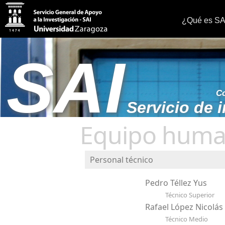
¿Qué es SA
SAI
Co
Servicio de 
Equipo hum
Personal técnico
Pedro Téllez Yus
Técnico Superior
Rafael López Nicolás
Técnico Medio