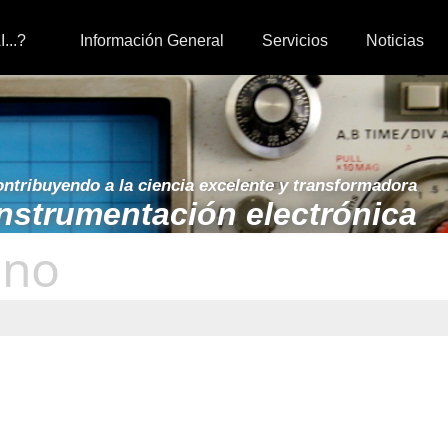
I...?
Información General
Servicios
Noticias
ntribuyendo a la ciencia excelente y transformadora
instrumentación electrónica
ano