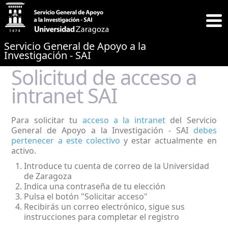
Servicio General de Apoyo a la
Investigación - SAI
Solicitud de acceso a
intranet SAI
Para solicitar tu
acceso a la intranet
del Servicio
General de Apoyo a la Investigación - SAI
debes
pertenecer a este colectivo
y estar actualmente en
activo.
Introduce tu cuenta de correo de la Universidad
de Zaragoza
Indica una contraseña de tu elección
Pulsa el botón "Solicitar acceso"
Recibirás un correo electrónico, sigue sus
instrucciones para completar el registro