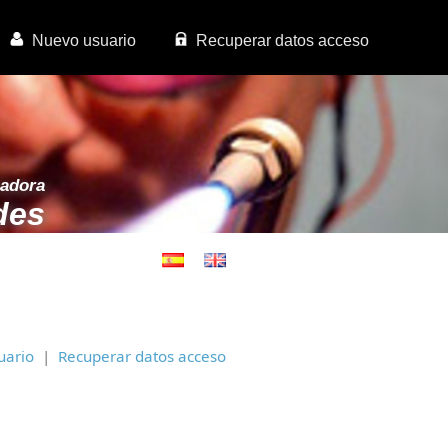
Nuevo usuario
Recuperar datos acceso
madora
des
uario
|
Recuperar datos acceso