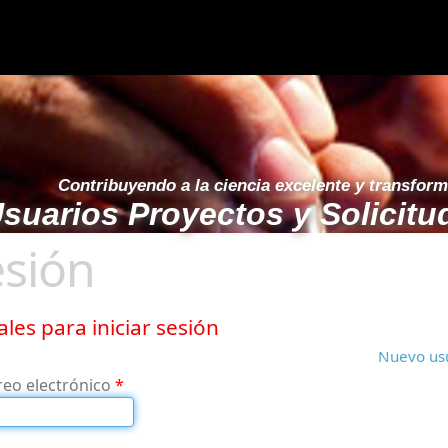
Contribuyendo a la ciencia excelente y transfor
suarios Proyectos y Solicitu
esión
les para iniciar sesión
Nuevo us
reo electrónico
*