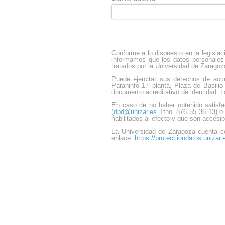
Conforme a lo dispuesto en la legislac
informamos que los datos personales 
tratados por la Universidad de Zaragoz
Puede ejercitar sus derechos de acces
Paraninfo 1.ª planta, Plaza de Basil
documento acreditativo de identidad. L
En caso de no haber obtenido satisfa
(
dpd@unizar.es
Tfno. 876 55 36 13) o 
habilitados al efecto y que son acces
La Universidad de Zaragoza cuenta co
enlace:
https://protecciondatos.unizar.