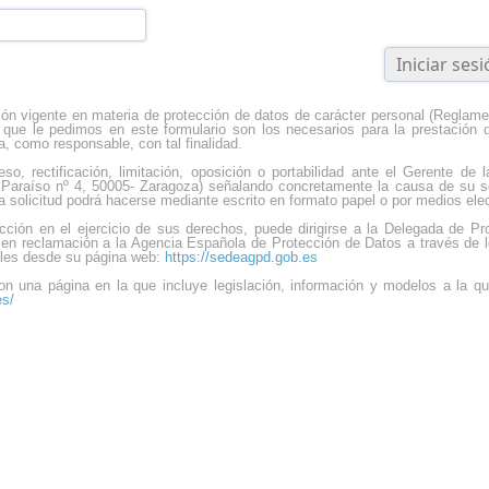
ión vigente en materia de protección de datos de carácter personal (Reglamen
que le pedimos en este formulario son los necesarios para la prestación de
a, como responsable, con tal finalidad.
o, rectificación, limitación, oposición o portabilidad ante el Gerente de 
io Paraíso nº 4, 50005- Zaragoza) señalando concretamente la causa de su 
a solicitud podrá hacerse mediante escrito en formato papel o por medios ele
cción en el ejercicio de sus derechos, puede dirigirse a la Delegada de Pr
en reclamación a la Agencia Española de Protección de Datos a través de lo
ibles desde su página web:
https://sedeagpd.gob.es
n una página en la que incluye legislación, información y modelos a la q
es/