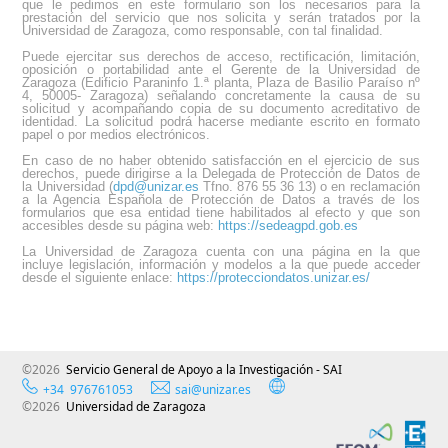
que le pedimos en este formulario son los necesarios para la
prestación del servicio que nos solicita y serán tratados por la
Universidad de Zaragoza, como responsable, con tal finalidad.
Puede ejercitar sus derechos de acceso, rectificación, limitación,
oposición o portabilidad ante el Gerente de la Universidad de
Zaragoza (Edificio Paraninfo 1.ª planta, Plaza de Basilio Paraíso nº
4, 50005- Zaragoza) señalando concretamente la causa de su
solicitud y acompañando copia de su documento acreditativo de
identidad. La solicitud podrá hacerse mediante escrito en formato
papel o por medios electrónicos.
En caso de no haber obtenido satisfacción en el ejercicio de sus
derechos, puede dirigirse a la Delegada de Protección de Datos de
la Universidad (
dpd@unizar.es
Tfno. 876 55 36 13) o en reclamación
a la Agencia Española de Protección de Datos a través de los
formularios que esa entidad tiene habilitados al efecto y que son
accesibles desde su página web:
https://sedeagpd.gob.es
La Universidad de Zaragoza cuenta con una página en la que
incluye legislación, información y modelos a la que puede acceder
desde el siguiente enlace:
https://protecciondatos.unizar.es/
©2026
Servicio General de Apoyo a la Investigación - SAI
+34 976761053
sai@unizar.es
©2026
Universidad de Zaragoza